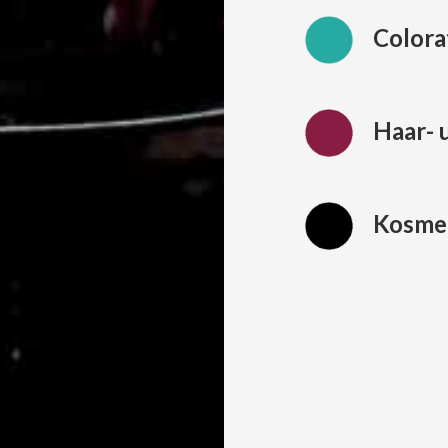
Colora
Haar- 
Kosme