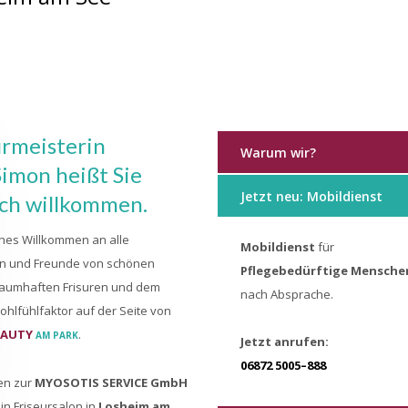
urmeisterin
Warum wir?
Simon heißt Sie
Jetzt neu: Mobildienst
ich willkommen.
ches Willkommen an alle
Mobildienst
für
n und Freunde von schönen
Pflegebedürftige Mensche
raumhaften Frisuren und dem
nach Absprache.
hlfühlfaktor auf der Seite von
EAUTY
.
AM PARK
Jetzt anrufen:
06872 5005–888
en zur
MYOSOTIS SERVICE GmbH
in Friseursalon in
Losheim am