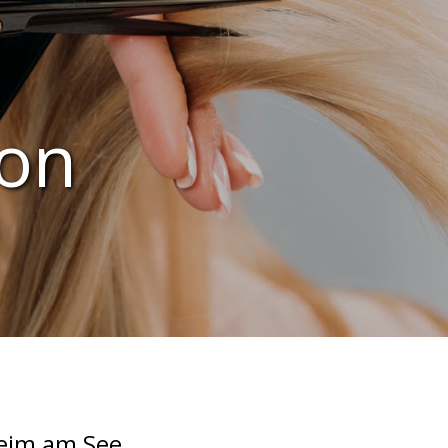
lon
heim am See