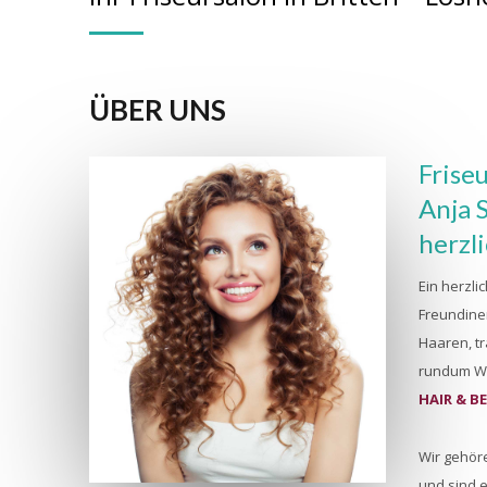
ÜBER UNS
Frise
Anja 
herzl
Ein herzli
Freundine
Haaren, t
rundum Wo
HAIR & B
Wir gehör
und sind e