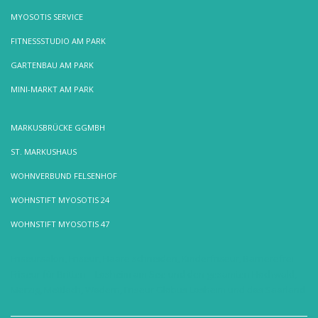
MYOSOTIS SERVICE
FITNESSSTUDIO AM PARK
GARTENBAU AM PARK
MINI-MARKT AM PARK
MARKUSBRÜCKE GGMBH
ST. MARKUSHAUS
WOHNVERBUND FELSENHOF
WOHNSTIFT MYOSOTIS 24
WOHNSTIFT MYOSOTIS 47
Friseursalon, Friseur, Haare schneiden, Kinderfriseur, Barrierefrei
Friseur für Britten – Losheim am See und den gesamten Hochwald,
Merzig, Mettlach, Wadern, Friseur Globus Losheim und das Saarland