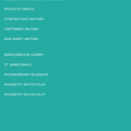
MYOSOTIS SERVICE
FITNESSSTUDIO AM PARK
GARTENBAU AM PARK
MINI-MARKT AM PARK
MARKUSBRÜCKE GGMBH
ST. MARKUSHAUS
WOHNVERBUND FELSENHOF
WOHNSTIFT MYOSOTIS 24
WOHNSTIFT MYOSOTIS 47
Friseursalon, Friseur, Haare schneiden, Kinderfriseur, Barrierefrei
Friseur für Britten – Losheim am See und den gesamten Hochwald,
Merzig, Mettlach, Wadern, Friseur Globus Losheim und das Saarland